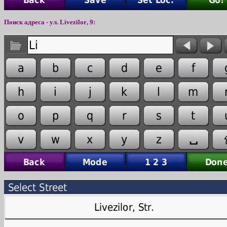
Поиск адреса - ул.
Livezilor
,
9
: