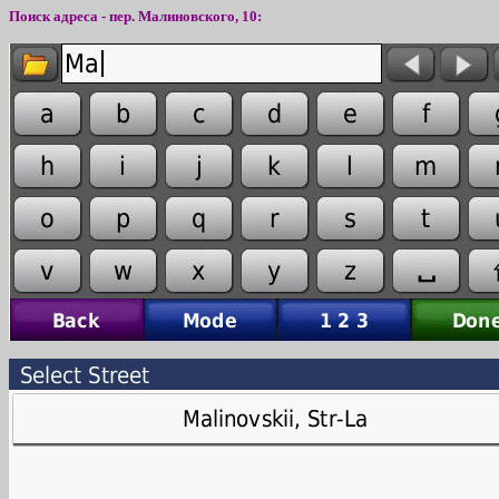
Поиск адреса - пер.
М
алиновского,
10
: